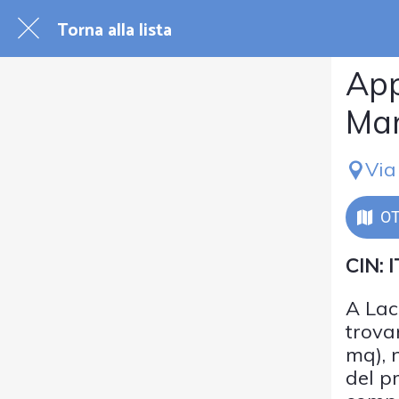
Torna alla lista
App
Mar
Via
OT
CIN:
A Lac
trova
mq), 
del p