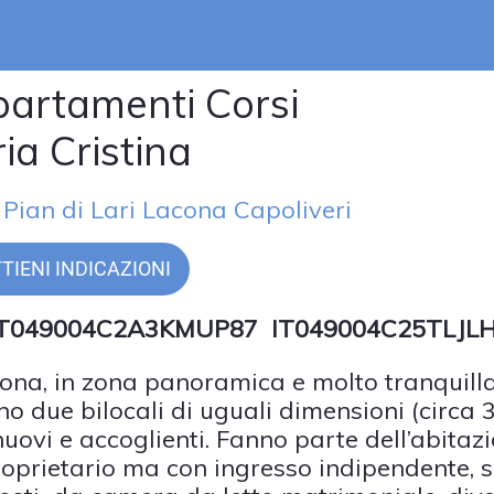
artamenti Corsi
ia Cristina
 Pian di Lari Lacona Capoliveri
TIENI INDICAZIONI
 IT049004C2A3KMUP87 IT049004C25TLJL
ona, in zona panoramica e molto tranquilla
no due bilocali di uguali dimensioni (circa 
nuovi e accoglienti. Fanno parte dell’abitaz
roprietario ma con ingresso indipendente, 