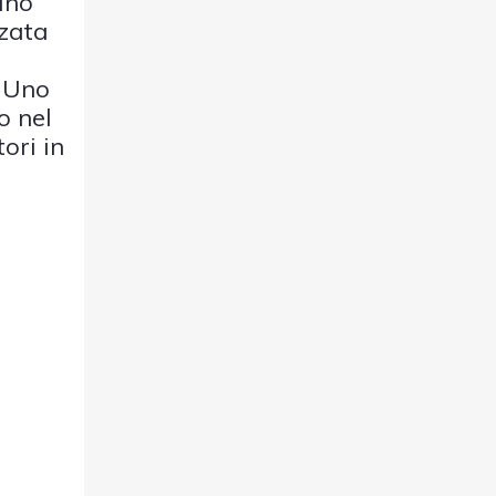
ano
zzata
. Uno
o nel
ori in