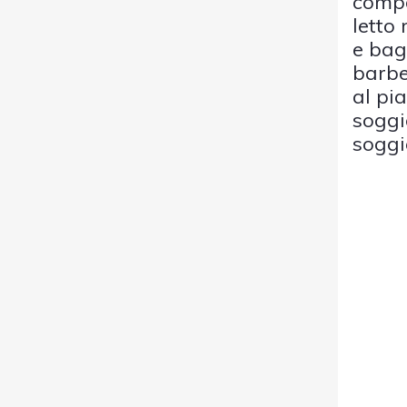
compo
letto
e bag
barbe
al pia
soggio
soggi