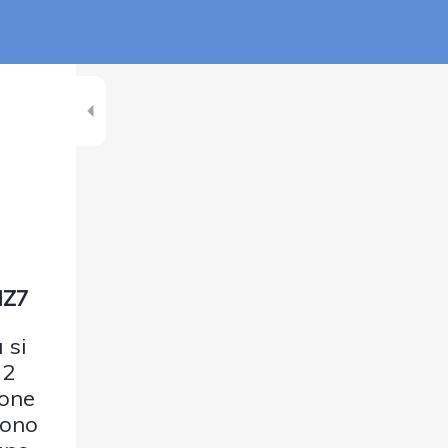
HZ7
 si
32
ione
sono