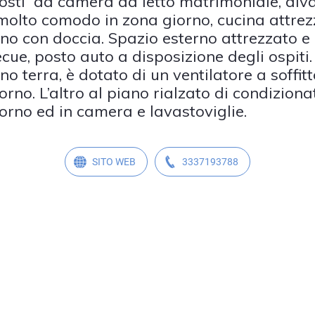
sti da camera da letto matrimoniale, div
 molto comodo in zona giorno, cucina attre
no con doccia. Spazio esterno attrezzato e
cue, posto auto a disposizione degli ospiti
no terra, è dotato di un ventilatore a soffitt
rno. L’altro al piano rialzato di condizionat
orno ed in camera e lavastoviglie.
SITO WEB
3337193788