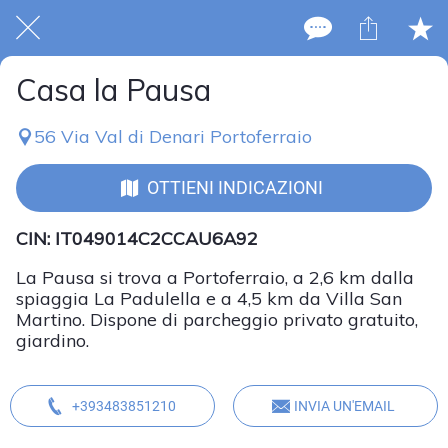
Casa la Pausa
56 Via Val di Denari Portoferraio
OTTIENI INDICAZIONI
CIN: IT049014C2CCAU6A92
La Pausa si trova a Portoferraio, a 2,6 km dalla
spiaggia La Padulella e a 4,5 km da Villa San
Martino. Dispone di parcheggio privato gratuito,
giardino.
+393483851210
INVIA UN'EMAIL