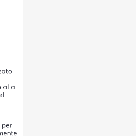
zato
 alla
el
 per
mente