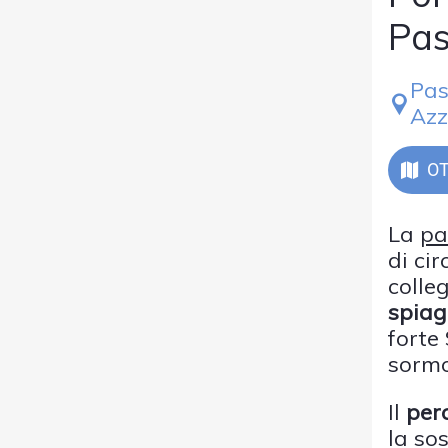
Pas
Pas
Azz
OT
La
pa
di ci
colle
spiag
forte
sormo
Il
perc
la so