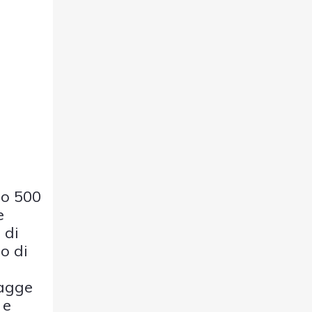
lo 500
e
 di
o di
iagge
 e