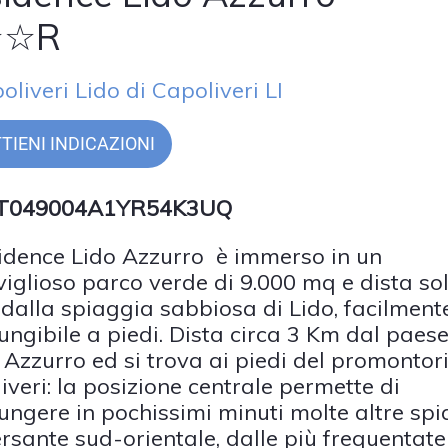
☆☆R
oliveri Lido di Capoliveri LI
TIENI INDICAZIONI
 IT049004A1YR54K3UQ
sidence Lido Azzurro è immerso in un
iglioso parco verde di 9.000 mq e dista so
 dalla spiaggia sabbiosa di Lido, facilment
ungibile a piedi. Dista circa 3 Km dal paese
 Azzurro ed si trova ai piedi del promontori
iveri: la posizione centrale permette di
ungere in pochissimi minuti molte altre sp
ersante sud-orientale, dalle più frequentate