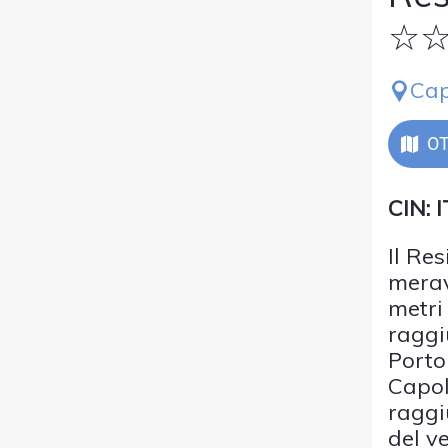
☆
Cap
OT
CIN:
Il Re
merav
metri
raggi
Porto
Capol
raggi
del v