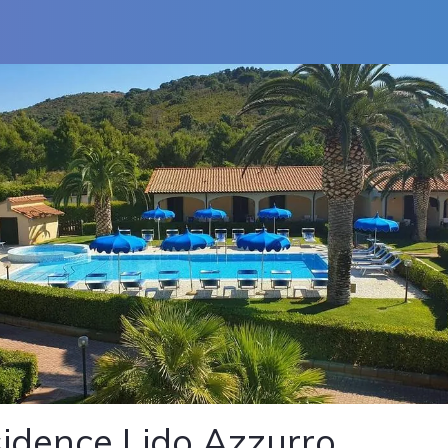
idence Lido Azzurro