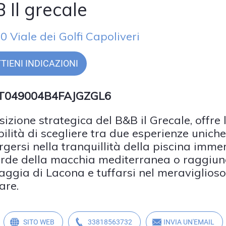
 Il grecale
0 Viale dei Golfi Capoliveri
TIENI INDICAZIONI
 IT049004B4FAJGZGL6
sizione strategica del B&B il Grecale, offre 
bilità di scegliere tra due esperienze uniche
gersi nella tranquillità della piscina imme
erde della macchia mediterranea o raggiu
iaggia di Lacona e tuffarsi nel meraviglioso
are.
SITO WEB
33818563732
INVIA UN'EMAIL