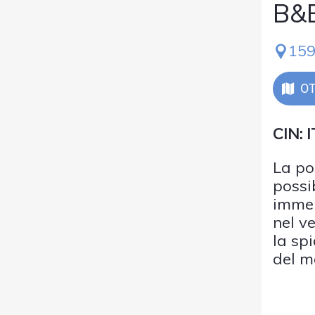
B&B
159
OT
CIN:
La po
possi
immer
nel v
la sp
del m