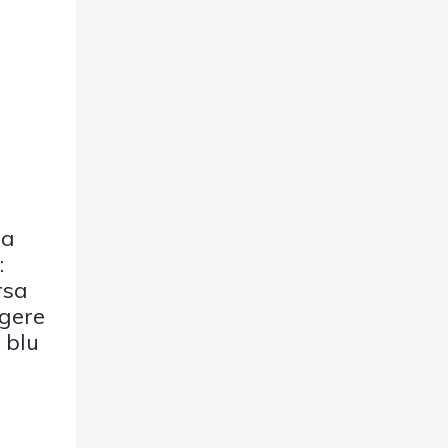
la
:
rsa
ngere
 blu