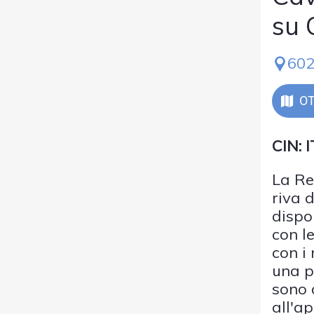
su
602
OT
CIN:
La Re
riva 
dispo
con le
con i
una p
sono 
all'ap