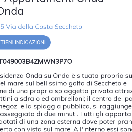
 Onda
5 Via della Costa Seccheto
TIENI INDICAZIONI
 IT049003B4ZMWN3P7O
sidenza Onda su Onda è situata proprio su
del mare sul bellissimo golfo di Seccheto e
ne di una propria spiaggetta privata attre
ttini a sdraio ed ombrelloni; il centro del p
 negozi e la spiaggia pubblica, si raggiung
asseggiata di due minuti. Tutti gli appart
dotati di una zona esterna dove poter pra
erto con vista sul mare. All'interno essi so