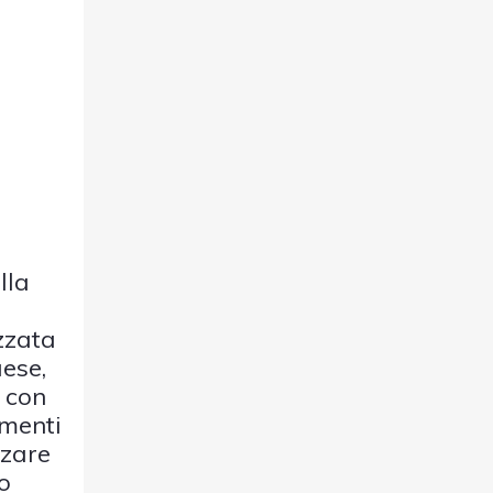
lla
zzata
aese,
e con
amenti
nzare
no