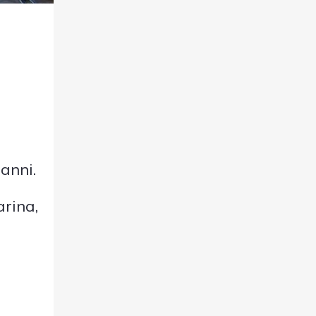
anni.
rina,