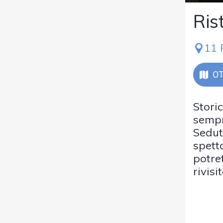
Ris
11 
OT
Storic
sempr
Sedut
spett
potre
rivis