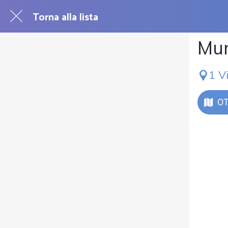
Torna alla lista
Mun
1 V
OT