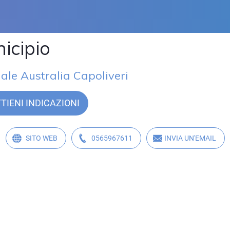
icipio
iale Australia Capoliveri
TIENI INDICAZIONI
SITO WEB
0565967611
INVIA UN'EMAIL